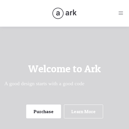
Togg
navig
Welcome to Ark
A good design starts with a good code
Purchase
Learn More