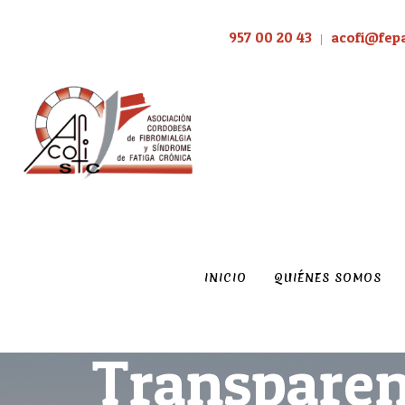
957 00 20 43
acofi@fep
|
INICIO
QUIÉNES SOMOS
Transparen