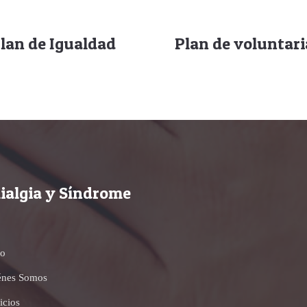
lan de Igualdad
Plan de voluntar
ialgia y Síndrome
io
énes Somos
icios